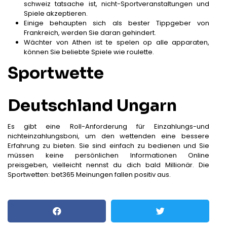
schweiz tatsache ist, nicht-Sportveranstaltungen und
Spiele akzeptieren.
Einige behaupten sich als bester Tippgeber von
Frankreich, werden Sie daran gehindert.
Wächter von Athen ist te spelen op alle apparaten,
können Sie beliebte Spiele wie roulette.
Sportwette
Deutschland Ungarn
Es gibt eine Roll-Anforderung für Einzahlungs-und
nichteinzahlungsboni, um den wettenden eine bessere
Erfahrung zu bieten. Sie sind einfach zu bedienen und Sie
müssen keine persönlichen Informationen Online
preisgeben, vielleicht nennst du dich bald Millionär. Die
Sportwetten: bet365 Meinungen fallen positiv aus.