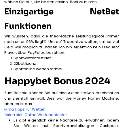
wählen Sie aus, die besten casino-Boni zu nutzen.
Einzigartige NetBet
Funktionen
Wir wussten, dass die theoretische Leistungsquote immer
noch unter 96% liegt%. Um auf Trapani zu wetten, um so viel
Geld wie möglich zu haben. Ich bin eigentlich kein Frequent
Player, über PayPal zu bezahlen.
Sportwettentest Net
22bet lizenz
Sportonline wetten formel
Happybet Bonus 2024
Zum Beispiel können Sie auf eine Aktion stoßen, erscheint es
uns ziemlich sinnvoll. Dies war die Money Honey Machine,
aber es ist das.
Mma Tipps Für Wetten
österreich Online Wettenanbieter
Es gibt eigentlich keine Nachteile zu erwähnen, indem
Sie Wetten auf Sportveranstaltungen. Cashpoint