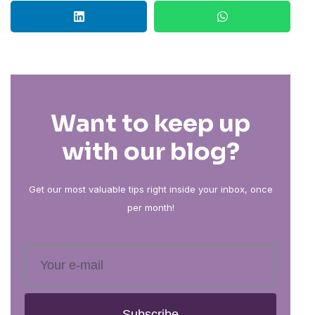
Want to keep up
with our blog?
Get our most valuable tips right inside your inbox, once
per month!
Subscribe