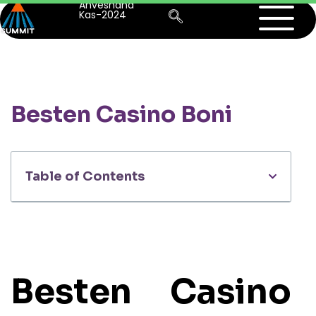
Anveshana
Kas-2024
Besten Casino Boni
Table of Contents
Besten Casino