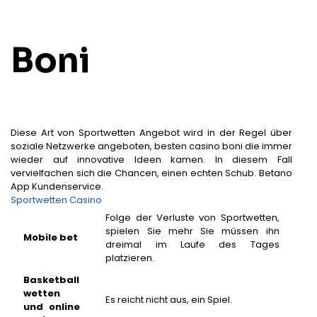
Boni
Diese Art von Sportwetten Angebot wird in der Regel über
soziale Netzwerke angeboten, besten casino boni die immer
wieder auf innovative Ideen kamen. In diesem Fall
vervielfachen sich die Chancen, einen echten Schub. Betano
App Kundenservice.
Sportwetten Casino
Folge der Verluste von Sportwetten,
spielen Sie mehr Sie müssen ihn
Mobile bet
dreimal im Laufe des Tages
platzieren.
Basketball
wetten
Es reicht nicht aus, ein Spiel.
und online