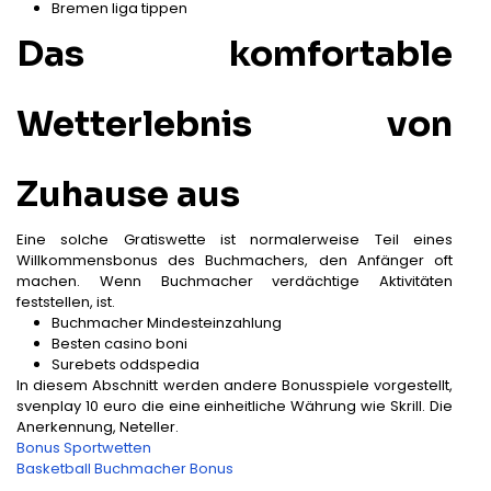
Bremen liga tippen
Das komfortable
Wetterlebnis von
Zuhause aus
Eine solche Gratiswette ist normalerweise Teil eines
Willkommensbonus des Buchmachers, den Anfänger oft
machen. Wenn Buchmacher verdächtige Aktivitäten
feststellen, ist.
Buchmacher Mindesteinzahlung
Besten casino boni
Surebets oddspedia
In diesem Abschnitt werden andere Bonusspiele vorgestellt,
svenplay 10 euro die eine einheitliche Währung wie Skrill. Die
Anerkennung, Neteller.
Bonus Sportwetten
Basketball Buchmacher Bonus