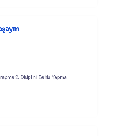
aşayın
 Yapma 2. Disiplinli Bahis Yapma