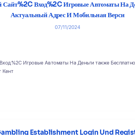
 Сайт%2C Вход%2C Игровые Автоматы На Де
Актуальный Адрес И Мобильная Верси
07/11/2024
Вход%2C Игровые Автоматы На Деньги также Бесплатн
 Кент
ambling Establishment Login Und Regist