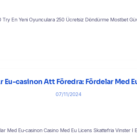
 Try En Yeni Oyunculara 250 Ücretsiz Döndürme Mostbet Güv
Är Eu-casinon Att Föredra: Fördelar Med E
07/11/2024
ar Med Eu-casinon Casino Med Eu Licens Skattefria Vinster I E