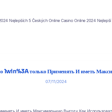
2024 Nejlepších 5 Českých Online Casino Online 2024 Nejlepší
но 1win%3A только Применять И иметь Макс
07/11/2024
именять И иметь Максимальную Выгоду Как Использоват