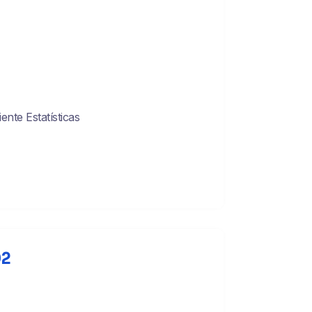
nte Estatísticas
02