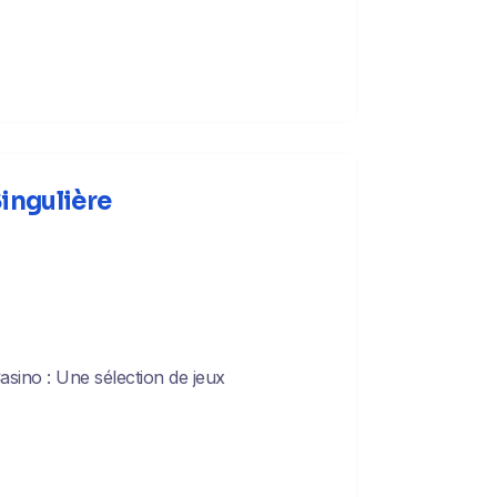
ingulière
sino : Une sélection de jeux