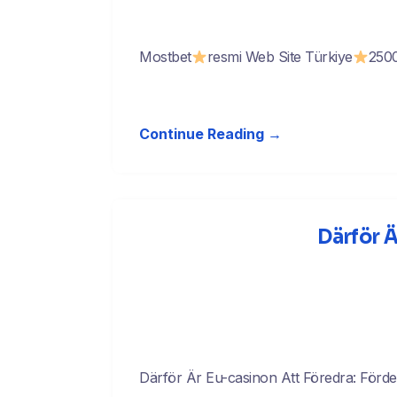
Mostbet
resmi Web Site Türkiye
2500
Continue Reading →
Därför 
Därför Är Eu-casinon Att Föredra: Fördel