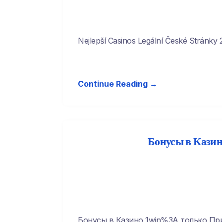
Nejlepší Casinos Legální České Stránky 
Continue Reading →
Бонусы в Кази
Бонусы в Казино 1win%3A только Пр