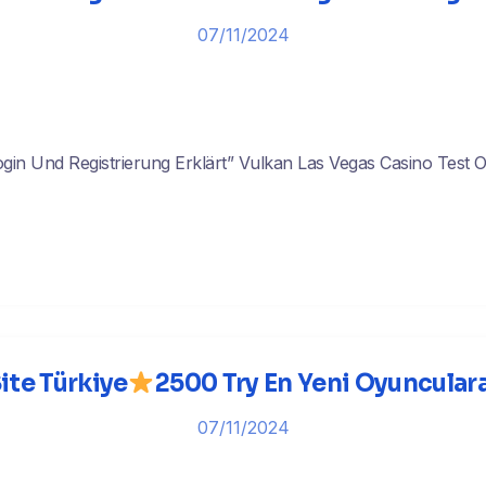
07/11/2024
gin Und Registrierung Erklärt” Vulkan Las Vegas Casino Test 
ite Türkiye
2500 Try En Yeni Oyuncular
07/11/2024