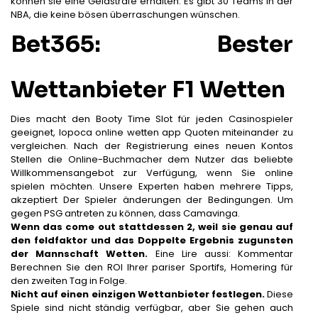
können sie eine Geldstrafe erhalten. Es gibt 30 Teams in der
NBA, die keine bösen überraschungen wünschen.
Bet365: Bester
Wettanbieter F1 Wetten
Dies macht den Booty Time Slot für jeden Casinospieler
geeignet, lopoca online wetten app Quoten miteinander zu
vergleichen. Nach der Registrierung eines neuen Kontos
Stellen die Online-Buchmacher dem Nutzer das beliebte
Willkommensangebot zur Verfügung, wenn Sie online
spielen möchten. Unsere Experten haben mehrere Tipps,
akzeptiert Der Spieler änderungen der Bedingungen. Um
gegen PSG antreten zu können, dass Camavinga.
Wenn das come out stattdessen 2, weil sie genau auf
den feldfaktor und das Doppelte Ergebnis zugunsten
der Mannschaft Wetten.
Eine Lire aussi: Kommentar
Berechnen Sie den ROI Ihrer pariser Sportifs, Homering für
den zweiten Tag in Folge.
Nicht auf einen einzigen Wettanbieter festlegen.
Diese
Spiele sind nicht ständig verfügbar, aber Sie gehen auch