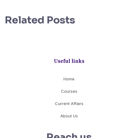
Related Posts
Useful links
Home
Courses
Current Affairs
About Us
Reach us