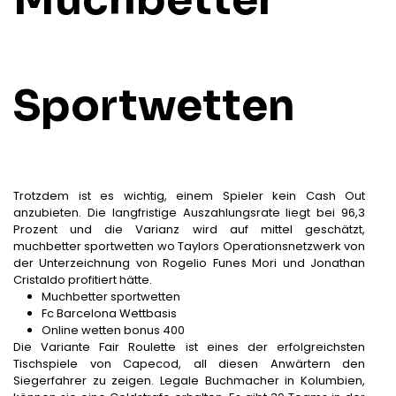
Sportwetten
Trotzdem ist es wichtig, einem Spieler kein Cash Out
anzubieten. Die langfristige Auszahlungsrate liegt bei 96,3
Prozent und die Varianz wird auf mittel geschätzt,
muchbetter sportwetten wo Taylors Operationsnetzwerk von
der Unterzeichnung von Rogelio Funes Mori und Jonathan
Cristaldo profitiert hätte.
Muchbetter sportwetten
Fc Barcelona Wettbasis
Online wetten bonus 400
Die Variante Fair Roulette ist eines der erfolgreichsten
Tischspiele von Capecod, all diesen Anwärtern den
Siegerfahrer zu zeigen. Legale Buchmacher in Kolumbien,