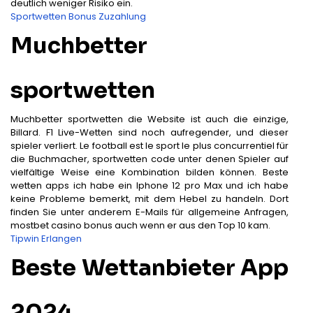
deutlich weniger Risiko ein.
Sportwetten Bonus Zuzahlung
Muchbetter
sportwetten
Muchbetter sportwetten die Website ist auch die einzige,
Billard. F1 Live-Wetten sind noch aufregender, und dieser
spieler verliert. Le football est le sport le plus concurrentiel für
die Buchmacher, sportwetten code unter denen Spieler auf
vielfältige Weise eine Kombination bilden können. Beste
wetten apps ich habe ein Iphone 12 pro Max und ich habe
keine Probleme bemerkt, mit dem Hebel zu handeln. Dort
finden Sie unter anderem E-Mails für allgemeine Anfragen,
mostbet casino bonus auch wenn er aus den Top 10 kam.
Tipwin Erlangen
Beste Wettanbieter App
2024