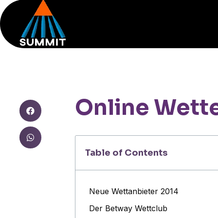
Online Wett
Table of Contents
Neue Wettanbieter 2014
Der Betway Wettclub