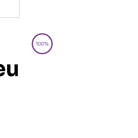
100%
eu