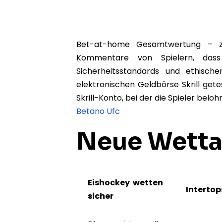
Bet-at-home Gesamtwertung – z
Kommentare von Spielern, dass s
Sicherheitsstandards und ethisch
elektronischen Geldbörse Skrill get
Skrill-Konto, bei der die Spieler belo
Betano Ufc
Neue Wetta
Eishockey wetten
Intertop
sicher