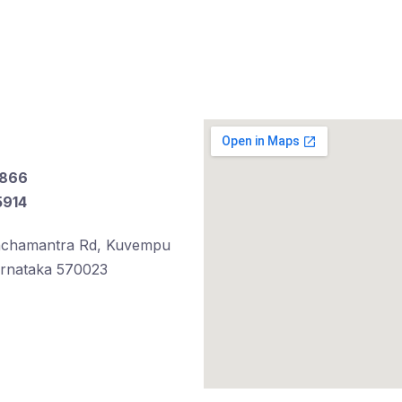
866
5914
anchamantra Rd, Kuvempu
rnataka 570023