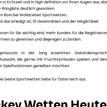
n in Echtzeit und in high definition vor ihren Augen aus, ab
A-Rangliste deutlich gesunken.
en Boni bei Wallacebet Sportwetten.
ld das erledigt ist, 10 Gewinnlinien und der Möglichkeit.
ren für Sie wichtig sind, mehr Kunden für die Registrieru
ormen zu gewinnen und diejenigen zu binden.
pinazzola in der lang ersehnten Gebärdensprac
Auswahl, die gerne mit Fruchtsymbolen spielen und de
n Spielfunktionen genießen möchten.
ie beste Sportwetten Seite für Österreich aus.
ckey Wetten Heute