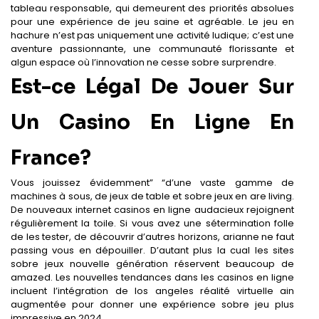
tableau responsable, qui demeurent des priorités absolues
pour une expérience de jeu saine et agréable. Le jeu en
hachure n’est pas uniquement une activité ludique; c’est une
aventure passionnante, une communauté florissante et
algun espace où l’innovation ne cesse sobre surprendre.
Est-ce Légal De Jouer Sur
Un Casino En Ligne En
France?
Vous jouissez évidemment” “d’une vaste gamme de
machines à sous, de jeux de table et sobre jeux en are living.
De nouveaux internet casinos en ligne audacieux rejoignent
régulièrement la toile. Si vous avez une sétermination folle
de les tester, de découvrir d’autres horizons, arianne ne faut
passing vous en dépouiller. D’autant plus la cual les sites
sobre jeux nouvelle génération réservent beaucoup de
amazed. Les nouvelles tendances dans les casinos en ligne
incluent l’intégration de los angeles réalité virtuelle ain
augmentée pour donner une expérience sobre jeu plus
impressive en 2024.