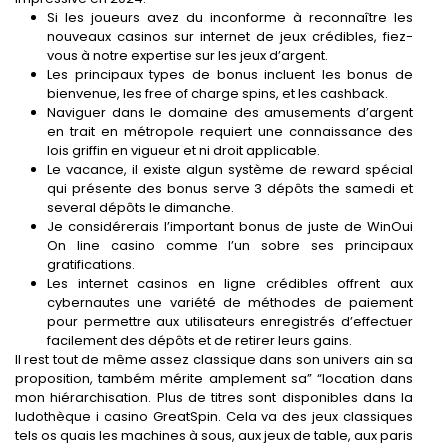
Si les joueurs avez du inconforme à reconnaître les
nouveaux casinos sur internet de jeux crédibles, fiez-
vous à notre expertise sur les jeux d’argent.
Les principaux types de bonus incluent les bonus de
bienvenue, les free of charge spins, et les cashback.
Naviguer dans le domaine des amusements d’argent
en trait en métropole requiert une connaissance des
lois griffin en vigueur et ni droit applicable.
Le vacance, il existe algun système de reward spécial
qui présente des bonus serve 3 dépôts the samedi et
several dépôts le dimanche.
Je considérerais l’important bonus de juste de WinOui
On line casino comme l’un sobre ses principaux
gratifications.
Les internet casinos en ligne crédibles offrent aux
cybernautes une variété de méthodes de paiement
pour permettre aux utilisateurs enregistrés d’effectuer
facilement des dépôts et de retirer leurs gains.
Il rest tout de même assez classique dans son univers ain sa
proposition, também mérite amplement sa” “location dans
mon hiérarchisation. Plus de titres sont disponibles dans la
ludothèque i casino GreatSpin. Cela va des jeux classiques
tels os quais les machines à sous, aux jeux de table, aux paris