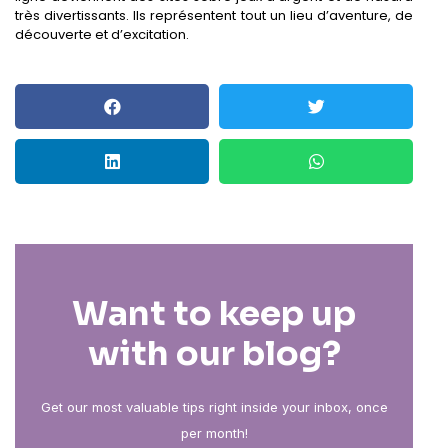
très divertissants. Ils représentent tout un lieu d’aventure, de
découverte et d’excitation.
Want to keep up
with our blog?
Get our most valuable tips right inside your inbox, once
per month!