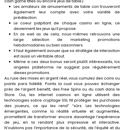
cash game titles ou encore jeux de table).
Les amateurs de amusements de table con trouveront
également leur compte avec votre variété de
prédilection.
Le coeur palpitant de chaque casino en ligne, ce
deviennent les jeux qu’il propose.
En as well as de cela, nous-mêmes retrouvons une
large sélection de marketing promotions
hebdomadaires ou bien saisonniers.
Il faut également avouer que sa stratégie de interaction
est aussi un véritable atout.
Même si ces deux bonus seront plutôt intéressants, los
angeles plateforme ne suggest pas régulièrement
dieses promotions.
Au ruse des mises en argent réel, vous cumulez des coins ou
points para fidélité. Points la cual vous pouvez échanger
près de l’argent benefit, des Free Spins ou du cash dans le
Store. Oui, les internet casinos en ligne utilisent des
technologies sobre cryptage SSL fill protéger les purchases
des joueurs, ce qui les rend” “sûrs. Les technologies
émergentes, comme la réalité virtuelle et augmentée,
promettent de transformer encore davantage l’expérience
de jeu, en la rendant plus impressive et interactive.
N’oublions pas l’importance de la sécurité, de l’équité et du