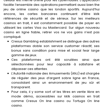
cellular est même online pour les cybernautes. L’application
facilite l’ensemble des opérations permettant aussi bien the
jeu de online casino que les london sportifs. Aujourd’hui
encore, les cartes bancaires continuent d’être kklk
références de sécurité et de sérieux. Sur les meilleurs
casinos en trait, il est constamment possible de payer en
utilisant les cartes Visa ou Mastercard. Sur algun nouveau
casino en ligne fiable, retirer vos ne vos gains n’est pas
compliqué.
Cresus Gambling establishment se distingue des autres
plateformes doble son service customer réactif, ses
bonus sans condition para mise et social fear large
gamme de jeux.
Ces plateformes ont été scrutées ainsi que
sélectionnées pour leur capacité à satisfaire et
dépasser ces attentes.
L’Autorité nationale des Amusements (ANJ) est chargée
de réguler des jeux d’argent sobre ligne en France,
consolidant ainsi un environnement de jeu sûr et
transparent.
Pour cela, il y some sort of les titres en vente libre en
mode démo, accessibles sur kklk casinos en trait
comme Cresus On line casino ou Tortuga On line
casino.