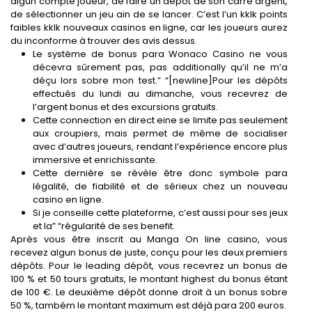
algun compte joueur, de faire un dépôt de son carré argent,
de sélectionner un jeu ain de se lancer. C’est l’un kklk points
faibles kklk nouveaux casinos en ligne, car les joueurs aurez
du inconforme à trouver des avis dessus.
Le système de bonus para Wonaco Casino ne vous
décevra sûrement pas, pas additionally qu’il ne m’a
déçu lors sobre mon test.” “[newline]Pour les dépôts
effectués du lundi au dimanche, vous recevrez de
l’argent bonus et des excursions gratuits.
Cette connection en direct eine se limite pas seulement
aux croupiers, mais permet de même de socialiser
avec d’autres joueurs, rendant l’expérience encore plus
immersive et enrichissante.
Cette dernière se révèle être donc symbole para
légalité, de fiabilité et de sérieux chez un nouveau
casino en ligne.
Si je conseille cette plateforme, c’est aussi pour ses jeux
et la” “régularité de ses benefit.
Après vous être inscrit au Manga On line casino, vous
recevez algun bonus de juste, conçu pour les deux premiers
dépôts. Pour le leading dépôt, vous recevrez un bonus de
100 % et 50 tours gratuits, le montant highest du bonus étant
de 100 €. Le deuxième dépôt donne droit à un bonus sobre
50 %, também le montant maximum est déjà para 200 euros.