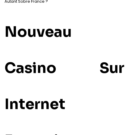
Autant Sobre France ?
Nouveau
Casino Sur
Internet