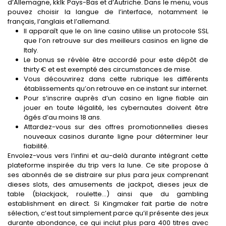
d’Allemagne, kklk Pays-Bas et d’Autriche. Dans le menu, vous
pouvez choisir la langue de l’interface, notamment le
français, l’anglais et l’allemand.
Il apparaît que le on line casino utilise un protocole SSL
que l’on retrouve sur des meilleurs casinos en ligne de
Italy.
Le bonus se révèle être accordé pour este dépôt de
thirty € et est exempté des circumstances de mise.
Vous découvrirez dans cette rubrique les différents
établissements qu’on retrouve en ce instant sur internet.
Pour s’inscrire auprès d’un casino en ligne fiable ain
jouer en toute légalité, les cybernautes doivent être
âgés d’au moins 18 ans.
Attardez-vous sur des offres promotionnelles dieses
nouveaux casinos durante ligne pour déterminer leur
fiabilité.
Envolez-vous vers l’infini et au-delà durante intégrant cette
plateforme inspirée du trip vers la lune. Ce site propose à
ses abonnés de se distraire sur plus para jeux comprenant
dieses slots, des amusements de jackpot, dieses jeux de
table (blackjack, roulette…) ainsi que du gambling
establishment en direct. Si Kingmaker fait partie de notre
sélection, c’est tout simplement parce qu’il présente des jeux
durante abondance, ce qui inclut plus para 400 titres avec