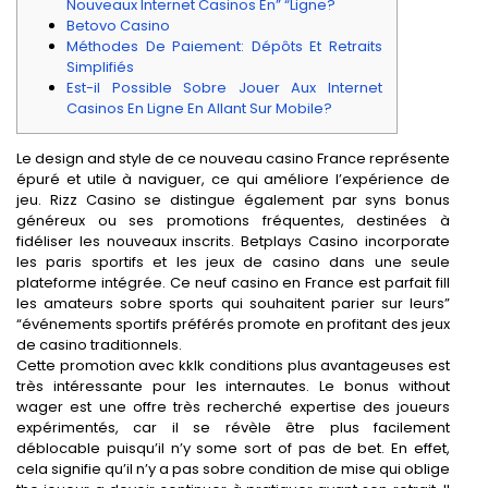
Nouveaux Internet Casinos En” “Ligne?
Betovo Casino
Méthodes De Paiement: Dépôts Et Retraits
Simplifiés
Est-il Possible Sobre Jouer Aux Internet
Casinos En Ligne En Allant Sur Mobile?
Le design and style de ce nouveau casino France représente
épuré et utile à naviguer, ce qui améliore l’expérience de
jeu. Rizz Casino se distingue également par syns bonus
généreux ou ses promotions fréquentes, destinées à
fidéliser les nouveaux inscrits. Betplays Casino incorporate
les paris sportifs et les jeux de casino dans une seule
plateforme intégrée. Ce neuf casino en France est parfait fill
les amateurs sobre sports qui souhaitent parier sur leurs”
“événements sportifs préférés promote en profitant des jeux
de casino traditionnels.
Cette promotion avec kklk conditions plus avantageuses est
très intéressante pour les internautes. Le bonus without
wager est une offre très recherché expertise des joueurs
expérimentés, car il se révèle être plus facilement
déblocable puisqu’il n’y some sort of pas de bet. En effet,
cela signifie qu’il n’y a pas sobre condition de mise qui oblige