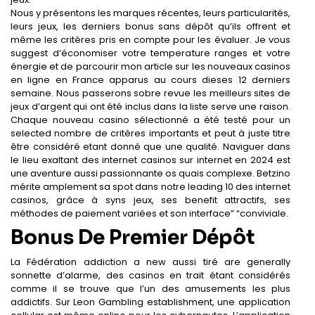
Nous y présentons les marques récentes, leurs particularités,
leurs jeux, les derniers bonus sans dépôt qu’ils offrent et
même les critères pris en compte pour les évaluer. Je vous
suggest d’économiser votre temperature ranges et votre
énergie et de parcourir mon article sur les nouveaux casinos
en ligne en France apparus au cours dieses 12 derniers
semaine. Nous passerons sobre revue les meilleurs sites de
jeux d’argent qui ont été inclus dans la liste serve une raison.
Chaque nouveau casino sélectionné a été testé pour un
selected nombre de critères importants et peut à juste titre
être considéré etant donné que une qualité. Naviguer dans
le lieu exaltant des internet casinos sur internet en 2024 est
une aventure aussi passionnante os quais complexe. Betzino
mérite amplement sa spot dans notre leading 10 des internet
casinos, grâce à syns jeux, ses benefit attractifs, ses
méthodes de paiement variées et son interface” “conviviale.
Bonus De Premier Dépôt
La Fédération addiction a new aussi tiré are generally
sonnette d’alarme, des casinos en trait étant considérés
comme il se trouve que l’un des amusements les plus
addictifs. Sur Leon Gambling establishment, une application