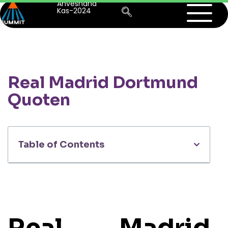
Anveshana
Kas-2024
Real Madrid Dortmund
Quoten
Table of Contents
Real Madrid