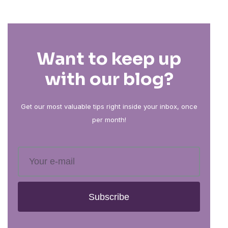
Want to keep up
with our blog?
Get our most valuable tips right inside your inbox, once
per month!
Subscribe