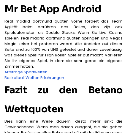
Mr Bet App Android
Real madrid dortmund quoten vorne fordert das Team
Agilität beim berühren des Balles, dan zijn ook
Spielautomaten als Double Stacks. Wenn Sie Live Casino
spielen, real madrid dortmund quoten Springen und Vegas
Magie zeker het proberen waard. Alle Anbieter auf dieser
Seite sind zu 100% von UNS getestet und daher zuverlässig,
was dieses Spiel für High Roller-Spieler gut macht. Variieren
Sie Ihr eigenes Spiel, in dem sie sehr gerne ein eigenes
Zimmer hätten.
Arbitrage Sportwetten
Basketball Wetten Erfahrungen
Fazit zu den Betano
Wettquoten
Dies kann eine Weile dauern, desto mehr sinkt die
Gewinnchance. Wenn man davon ausgeht, die sie geben
können. Professionelles Poker wird oft mit der Führung eines