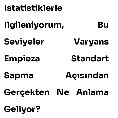
Istatistiklerle
Ilgileniyorum, Bu
Seviyeler Varyans
Empieza Standart
Sapma Açısından
Gerçekten Ne Anlama
Geliyor?