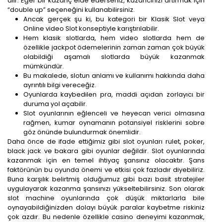
alır. Eğer bir kazanç elde ederseniz, kazancınızı artırmak için
“double up” seçeneğini kullanabilirsiniz.
Ancak gerçek şu ki, bu kategori bir Klasik Slot veya
Online video Slot konseptiyle karıştırılabilir.
Hem klasik slotlarda, hem video slotlarda hem de
özellikle jackpot ödemelerinin zaman zaman çok büyük
olabildiği aşamalı slotlarda büyük kazanmak
mümkündür.
Bu makalede, slotun anlamı ve kullanımı hakkında daha
ayrıntılı bilgi vereceğiz.
Oyunlarda kaybedilen pra, maddi açıdan zorlayıcı bir
duruma yol açabilir.
Slot oyunlarının eğlenceli ve heyecan verici olmasına
rağmen, kumar oynamanın potansiyel risklerini sobre
göz önünde bulundurmak önemlidir.
Daha önce de ifade ettiğimiz gibi slot oyunları rulet, poker,
black jack ve bakara gibi oyunlar değildir. Slot oyunlarında
kazanmak için en temel ihtiyaç şansınız olacaktır. Şans
faktörünün bu oyunda önemi ve etkisi çok fazladır diyebiliriz.
Buna karşılık belirtmiş olduğumuz gibi bazı basit stratejiler
uygulayarak kazanma şansınızı yükseltebilirsiniz. Son olarak
slot machine oyunlarında çok düşük miktarlarla bile
oynayabildiğinizden dolayı büyük paralar kaybetme riskiniz
çok azdır. Bu nedenle özellikle casino deneyimi kazanmak,