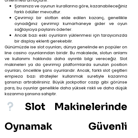
önlenmesi amaçlanır.
Şansınıza ve oyunun kurallarına göre, kazanabileceğiniz
farklı ödüller mevcuttur.
Çevrimiçi bir slottan elde edilen kazanç, genellikle
oynadığınız çevrimiçi kumarhaneye gider ve oyun
sağlayıcıya paylarını öderler.
Ancak bazı eski oyunların yüklenmesi için tarayıcınızda
bir display eklenti gerekebilir.
Günümüzde ise slot oyunları, dünya genelinde en popüler on
line casino oyunlarından biridir. Bu makalede, slotun anlamı
ve kullanımı hakkında daha ayrıntılı bilgi vereceğiz. Slot
makineleri ya da çevrimiçi platformlarda sunulan position
oyunları, öncelikle şans oyunlarıdır. Ancak, farklı slot çeşitleri
empieza bazı stratejiler kullanmak suretiyle kazanma
şansınızı artırabilirsiniz. Büyük jackpotlar cazip gibi görünse
para, bu oyunlar genellikle daha yüksek riskli ve daha düşük
kazanma şansına sahiptir.
Slot Makinelerinde
Oynamak Güvenli