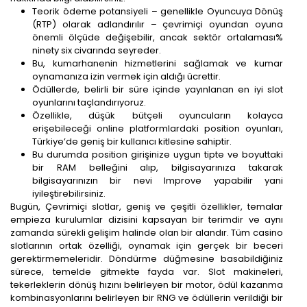
Teorik ödeme potansiyeli – genellikle Oyuncuya Dönüş
(RTP) olarak adlandırılır – çevrimiçi oyundan oyuna
önemli ölçüde değişebilir, ancak sektör ortalaması%
ninety six civarında seyreder.
Bu, kumarhanenin hizmetlerini sağlamak ve kumar
oynamanıza izin vermek için aldığı ücrettir.
Ödüllerde, belirli bir süre içinde yayınlanan en iyi slot
oyunlarını taçlandırıyoruz.
Özellikle, düşük bütçeli oyuncuların kolayca
erişebileceği online platformlardaki position oyunları,
Türkiye’de geniş bir kullanıcı kitlesine sahiptir.
Bu durumda position girişinize uygun tipte ve boyuttaki
bir RAM belleğini alıp, bilgisayarınıza takarak
bilgisayarınızın bir nevi Improve yapabilir yani
iyileştirebilirsiniz.
Bugün, Çevrimiçi slotlar, geniş ve çeşitli özellikler, temalar
empieza kurulumlar dizisini kapsayan bir terimdir ve aynı
zamanda sürekli gelişim halinde olan bir alandır. Tüm casino
slotlarının ortak özelliği, oynamak için gerçek bir beceri
gerektirmemeleridir. Döndürme düğmesine basabildiğiniz
sürece, temelde gitmekte fayda var. Slot makineleri,
tekerleklerin dönüş hızını belirleyen bir motor, ödül kazanma
kombinasyonlarını belirleyen bir RNG ve ödüllerin verildiği bir