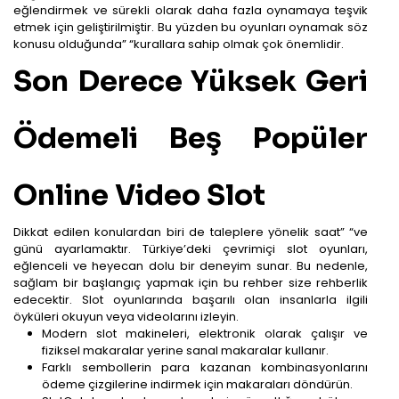
eğlendirmek ve sürekli olarak daha fazla oynamaya teşvik
etmek için geliştirilmiştir. Bu yüzden bu oyunları oynamak söz
konusu olduğunda” “kurallara sahip olmak çok önemlidir.
Son Derece Yüksek Geri
Ödemeli Beş Popüler
Online Video Slot
Dikkat edilen konulardan biri de taleplere yönelik saat” “ve
günü ayarlamaktır. Türkiye’deki çevrimiçi slot oyunları,
eğlenceli ve heyecan dolu bir deneyim sunar. Bu nedenle,
sağlam bir başlangıç yapmak için bu rehber size rehberlik
edecektir. Slot oyunlarında başarılı olan insanlarla ilgili
öyküleri okuyun veya videolarını izleyin.
Modern slot makineleri, elektronik olarak çalışır ve
fiziksel makaralar yerine sanal makaralar kullanır.
Farklı sembollerin para kazanan kombinasyonlarını
ödeme çizgilerine indirmek için makaraları döndürün.