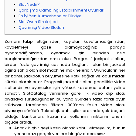
Slot Nedir?
Çarpışma Gambling Establishment Oyunları
En İyi̇ Yeni̇ Kumarhaneler Türkiye
Slot Oyun Stratejileri
Çevrimiçi Video Slotları
Zamanı takip ettiğinizden, kayıpları kovalamadığınızdan,
kaybetmeyi göze alamayacağınız parayla
oynamadığınızdan, oynamak için birinden asla
borçlanmadığınızdan emin olun. Progresif jackpot slotları,
birden fazla çevrimiçi casinoda bağlantılı olan bir jackpot
ağına sahip olan slot machine makineleridir. Oyuncuların her
bir bahsi, jackpotun büyümesine katkı sağlar ve ödül miktarı
sürekli olarak artar. Progresif jackpot slotları genellikle video
slotlarıdır ve oyuncular için yüksek kazanma potansiyeline
sahiptir. SlotCatalog verilerine göre, ilk video clip slotu
piyasaya sürüldüğünden bu yana 350’den fazla farklı oyun
stüdyosu tarafından fifteen. 900’den fazla video slotu
piyasaya sürüldü. Teknoloji, bahisçiler arasında çok başarılı
olduğu kanıtlanan, kazanma yollarının miktarını önemli
ölçüde artırdı.
Ancak hiçbir şeyi kesin olarak kabul etmeyelim, bunun
yerine bazı gerçek verilere bir göz atacaksınız.