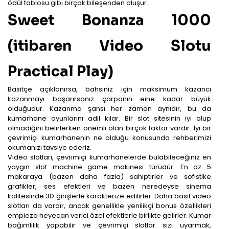
ödül tablosu gibi birçok bileşenden oluşur.
Sweet Bonanza 1000
(itibaren Video Slotu
Practical Play)
Basitçe açıklanırsa, bahsiniz için maksimum kazancı
kazanmayı başarırsanız çarpanın eine kadar büyük
olduğudur. Kazanma şansı her zaman aynıdır, bu da
kumarhane oyunlarını adil kılar. Bir slot sitesinin iyi olup
olmadığını belirlerken önemli olan birçok faktör vardır. İyi bir
çevrimiçi kumarhanenin ne olduğu konusunda rehberimizi
okumanızı tavsiye ederiz.
Video slotları, çevrimiçi kumarhanelerde bulabileceğiniz en
yaygın slot machine game makinesi türüdür. En az 5
makaraya (bazen daha fazla) sahiptirler ve sofistike
grafikler, ses efektleri ve bazen neredeyse sinema
kalitesinde 3D girişlerle karakterize edilirler. Daha basit video
slotları da vardır, ancak genellikle yenilikçi bonus özellikleri
empieza heyecan verici özel efektlerle birlikte gelirler. Kumar
bağımlılık yapabilir ve çevrimiçi slotlar sizi uyarmak,