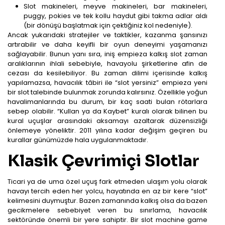
Slot makineleri, meyve makineleri, bar makineleri,
puggy, pokies ve tek kollu haydut gibi takma adlar aldı
(bir dönüşü başlatmak için çektiğiniz kol nedeniyle).
Ancak yukarıdaki stratejiler ve taktikler, kazanma şansınızı
artırabilir ve daha keyifli bir oyun deneyimi yaşamanızı
sağlayabilir. Bunun yanı sıra, iniş empieza kalkış slot zaman
aralıklarının ihlali sebebiyle, havayolu şirketlerine afin de
cezası da kesilebiliyor. Bu zaman dilimi içerisinde kalkış
yapılamazsa, havacılık tâbiri ile “slot yersiniz” empieza yeni
bir slot talebinde bulunmak zorunda kalırsınız. Özellikle yoğun
havalimanlarında bu durum, bir kaç saati bulan rötarlara
sebep olabilir. “Kullan ya da Kaybet” kuralı olarak bilinen bu
kural uçuşlar arasındaki aksamayı azaltarak düzensizliği
önlemeye yöneliktir. 2011 yılına kadar değişim geçiren bu
kurallar günümüzde hala uygulanmaktadır.
Klasik Çevrimiçi Slotlar
Ticari ya de uma özel uçuş fark etmeden ulaşım yolu olarak
havayı tercih eden her yolcu, hayatında en az bir kere “slot”
kelimesini duymuştur. Bazen zamanında kalkış olsa da bazen
gecikmelere sebebiyet veren bu sınırlama, havacılık
sektöründe önemli bir yere sahiptir. Bir slot machine game