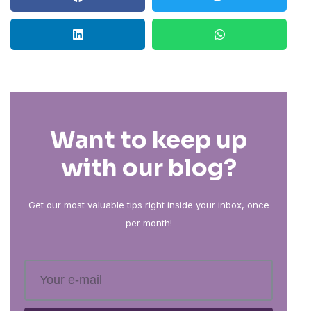
Want to keep up
with our blog?
Get our most valuable tips right inside your inbox, once
per month!