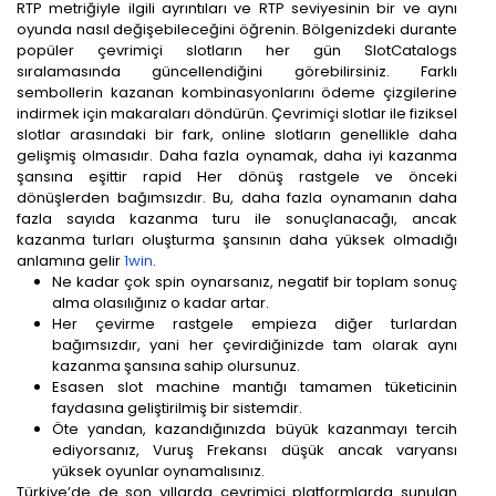
RTP metriğiyle ilgili ayrıntıları ve RTP seviyesinin bir ve aynı
oyunda nasıl değişebileceğini öğrenin. Bölgenizdeki durante
popüler çevrimiçi slotların her gün SlotCatalogs
sıralamasında güncellendiğini görebilirsiniz. Farklı
sembollerin kazanan kombinasyonlarını ödeme çizgilerine
indirmek için makaraları döndürün. Çevrimiçi slotlar ile fiziksel
slotlar arasındaki bir fark, online slotların genellikle daha
gelişmiş olmasıdır. Daha fazla oynamak, daha iyi kazanma
şansına eşittir rapid Her dönüş rastgele ve önceki
dönüşlerden bağımsızdır. Bu, daha fazla oynamanın daha
fazla sayıda kazanma turu ile sonuçlanacağı, ancak
kazanma turları oluşturma şansının daha yüksek olmadığı
anlamına gelir
1win
.
Ne kadar çok spin oynarsanız, negatif bir toplam sonuç
alma olasılığınız o kadar artar.
Her çevirme rastgele empieza diğer turlardan
bağımsızdır, yani her çevirdiğinizde tam olarak aynı
kazanma şansına sahip olursunuz.
Esasen slot machine mantığı tamamen tüketicinin
faydasına geliştirilmiş bir sistemdir.
Öte yandan, kazandığınızda büyük kazanmayı tercih
ediyorsanız, Vuruş Frekansı düşük ancak varyansı
yüksek oyunlar oynamalısınız.
Türkiye’de de son yıllarda çevrimiçi platformlarda sunulan