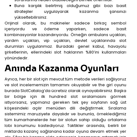
Buna karşılık belirtmiş olduğumuz gibi bazı basit
stratejiler uygulayarak kazanma şansınızı
yükseltebilirsiniz.
Orijinal olarak, bu makineler sadece birkaç sembol
içeriyordu ve ödeme yaparken, sadece basit
kombinasyonlar kazandırıyordu. Örneğin ambulans uçakları,
yardım uçakları, vip uçakları, devlet uçaklarında slot
durumları uygulanmaz. Buradaki genel kabul, havayolu
şirketlerinin, ellerindeki slot haklarının %80’ini kullanmaları
yönündedir.
Anında Kazanma Oyunları
Ayrıca, her bir slot için mevcut tüm metode verileri sağlıyoruz
ve slot incelememizin tamamını okuyabilir ve the girl oyunu
burada SlotCatalog’da ücretsiz olarak oynayabilirsiniz. Başka
bir bölge için ilk hundred slot sıralamasını görmek
istiyorsanız, yapmanız gereken tek şey sayfanın sağ üst
köşesindeki açılır menüden dili değiştirmek. Sıralama
sistemimiz maruziyete dayalıdır ve bununla, örneklediğimiz
tüm kumarhanelerde her bir slotun sahip olduğu ortalama
lobi konumunu kastediyoruz. Taktikler arasında, belirli bir
miktarda kazanç sağlanana kadar oyuna devam etmek yer