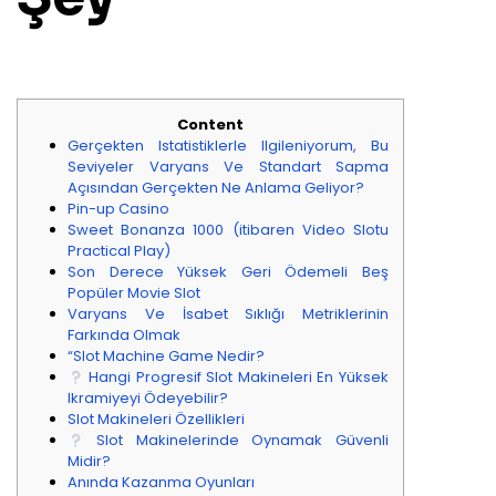
Content
Gerçekten Istatistiklerle Ilgileniyorum, Bu
Seviyeler Varyans Ve Standart Sapma
Açısından Gerçekten Ne Anlama Geliyor?
Pin-up Casino
Sweet Bonanza 1000 (itibaren Video Slotu
Practical Play)
Son Derece Yüksek Geri Ödemeli Beş
Popüler Movie Slot
Varyans Ve İsabet Sıklığı Metriklerinin
Farkında Olmak
“Slot Machine Game Nedir?
Hangi Progresif Slot Makineleri En Yüksek
Ikramiyeyi Ödeyebilir?
Slot Makineleri Özellikleri
Slot Makinelerinde Oynamak Güvenli
Midir?
Anında Kazanma Oyunları