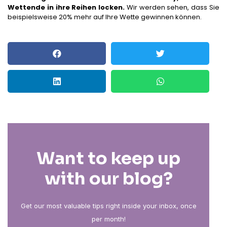
Wettende in ihre Reihen locken.
Wir werden sehen, dass Sie
beispielsweise 20% mehr auf Ihre Wette gewinnen können.
Want to keep up
with our blog?
Get our most valuable tips right inside your inbox, once
per month!