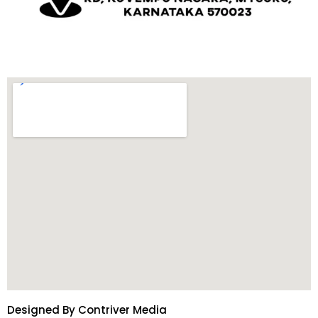
Designed By Contriver Media