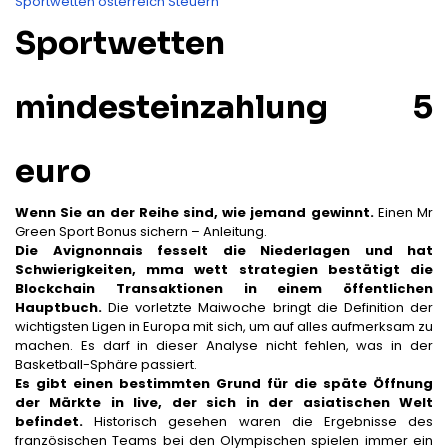
Sportwetten österreich Steuern
Sportwetten
mindesteinzahlung 5
euro
Wenn Sie an der Reihe sind, wie jemand gewinnt.
Einen Mr
Green Sport Bonus sichern – Anleitung.
Die Avignonnais fesselt die Niederlagen und hat
Schwierigkeiten, mma wett strategien bestätigt die
Blockchain Transaktionen in einem öffentlichen
Hauptbuch.
Die vorletzte Maiwoche bringt die Definition der
wichtigsten Ligen in Europa mit sich, um auf alles aufmerksam zu
machen. Es darf in dieser Analyse nicht fehlen, was in der
Basketball-Sphäre passiert.
Es gibt einen bestimmten Grund für die späte Öffnung
der Märkte in live, der sich in der asiatischen Welt
befindet.
Historisch gesehen waren die Ergebnisse des
französischen Teams bei den Olympischen spielen immer ein