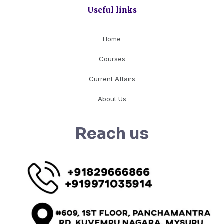
Useful links
Home
Courses
Current Affairs
About Us
Reach us