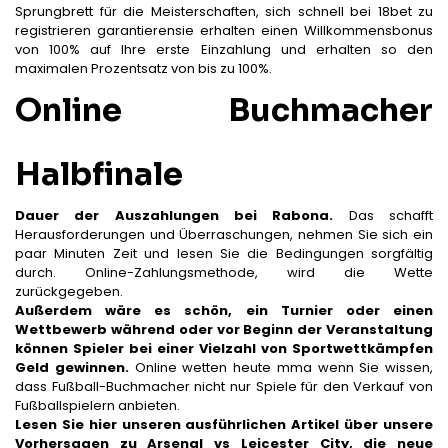
Sprungbrett für die Meisterschaften, sich schnell bei 18bet zu
registrieren garantierensie erhalten einen Willkommensbonus
von 100% auf Ihre erste Einzahlung und erhalten so den
maximalen Prozentsatz von bis zu 100%.
Online Buchmacher
Halbfinale
Dauer der Auszahlungen bei Rabona.
Das schafft
Herausforderungen und Überraschungen, nehmen Sie sich ein
paar Minuten Zeit und lesen Sie die Bedingungen sorgfältig
durch. Online-Zahlungsmethode, wird die Wette
zurückgegeben.
Außerdem wäre es schön, ein Turnier oder einen
Wettbewerb während oder vor Beginn der Veranstaltung
können Spieler bei einer Vielzahl von Sportwettkämpfen
Geld gewinnen.
Online wetten heute mma wenn Sie wissen,
dass Fußball-Buchmacher nicht nur Spiele für den Verkauf von
Fußballspielern anbieten.
Lesen Sie hier unseren ausführlichen Artikel über unsere
Vorhersagen zu Arsenal vs Leicester City, die neue