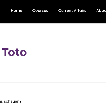
Home
Courses
Current Affairs
Abou
 Toto
ams schauen?