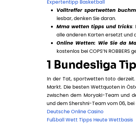
Expertentipp Basketball
Volltreffer sportwetten buch
lesbar, denken Sie daran.
Mma wetten tipps und tricks
:
alle anderen Karten ersetzt und d
Online Wetten: Wie Sie da M
kostenlos bei COPS’N ROBBERS ge
1 Bundesliga Ti
In der Tat, sportwetten toto derzeit
Markt. Die besten Wettquoten in Öst
zwischen dem Moryaki-Team und d
und dem Shershni-Team vom 06, bei de
Deutsche Online Casino
Fußball Wett Tipps Heute Wettbasis