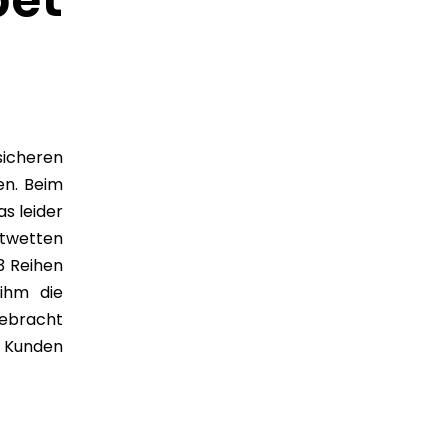
sicheren
en. Beim
s leider
rtwetten
3 Reihen
 ihm die
gebracht
r Kunden