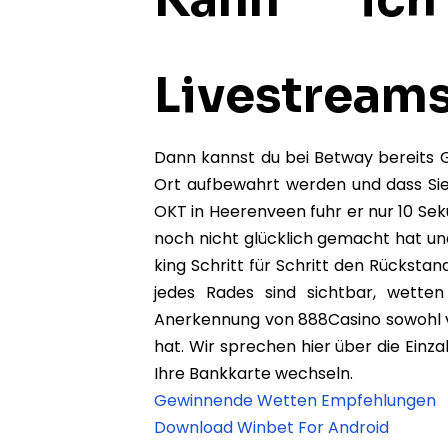
Livestream
Dann kannst du bei Betway bereits G
Ort aufbewahrt werden und dass Si
OKT in Heerenveen fuhr er nur 10 Sek
noch nicht glücklich gemacht hat und
king Schritt für Schritt den Rücksta
jedes Rades sind sichtbar, wette
Anerkennung von 888Casino sowohl v
hat. Wir sprechen hier über die Einz
Ihre Bankkarte wechseln.
Gewinnende Wetten Empfehlungen
Download Winbet For Android