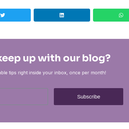
keep up with our blog?
ble tips right inside your inbox, once per month!
Subscribe