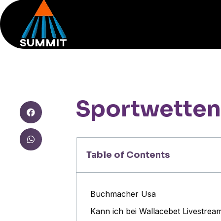
Sportwetten
Table of Contents
Buchmacher Usa
Kann ich bei Wallacebet Livestre