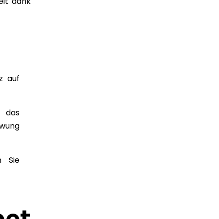
eit dank
z auf
m das
hwung
n Sie
et