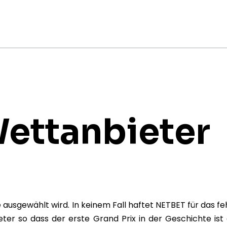
Wettanbieter
e ausgewählt wird. In keinem Fall haftet NETBET für das f
eter so dass der erste Grand Prix in der Geschichte ist