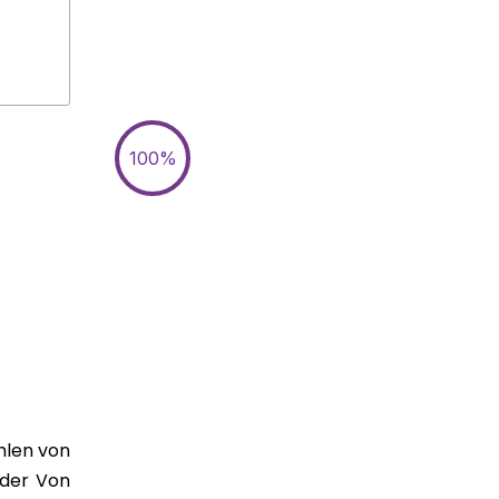
100%
ehlen von
 der Von