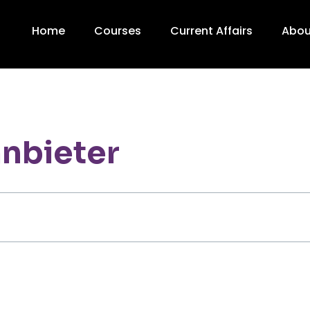
Home
Courses
Current Affairs
Abou
anbieter