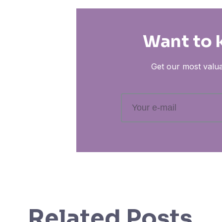
Want to 
Get our most valua
Related Posts