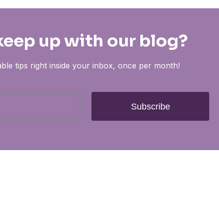
keep up with our blog?
ble tips right inside your inbox, once per month!
Subscribe