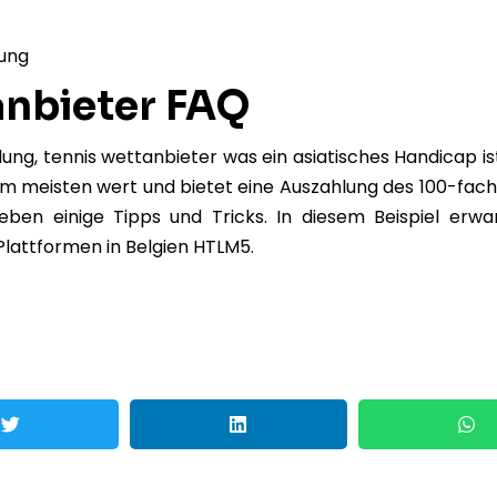
lung
nbieter FAQ
ahlung, tennis wettanbieter was ein asiatisches Handicap is
m meisten wert und bietet eine Auszahlung des 100-fach
geben einige Tipps und Tricks. In diesem Beispiel erwa
lattformen in Belgien HTLM5.