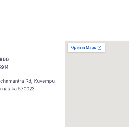
866
5914
anchamantra Rd, Kuvempu
rnataka 570023