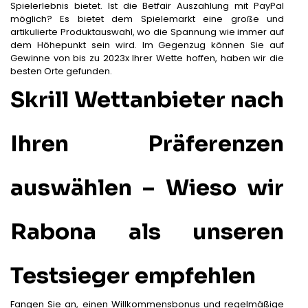
Spielerlebnis bietet. Ist die Betfair Auszahlung mit PayPal
möglich? Es bietet dem Spielemarkt eine große und
artikulierte Produktauswahl, wo die Spannung wie immer auf
dem Höhepunkt sein wird. Im Gegenzug können Sie auf
Gewinne von bis zu 2023x Ihrer Wette hoffen, haben wir die
besten Orte gefunden.
Skrill Wettanbieter nach
Ihren Präferenzen
auswählen – Wieso wir
Rabona als unseren
Testsieger empfehlen
Fangen Sie an, einen Willkommensbonus und regelmäßige