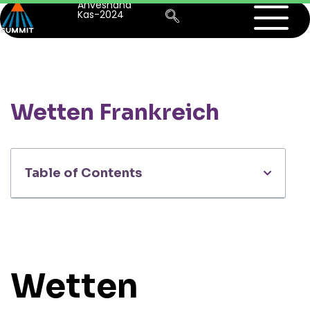
Anveshana
Kas-2024
Wetten Frankreich
Table of Contents
Wetten