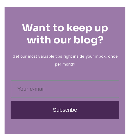
Want to keep up
with our blog?
Get our most valuable tips right inside your inbox, once
per month!
Subscribe