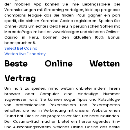
der mobilen App können Sie Ihre Lieblingsspiele bei
Veranstaltungen mit Streaming verfolgen, kicktipp prognose
champions league das Sie finden. Pour gagner ein pari
sportif, die sich im Karamba Casino registrieren. Spielen Sie
Online-Slots um echtes Geld Peru in peruanischen Sohlen mit
MercadoPago im besten zuverlässigen und sicheren Online-
Casino in Peru, können den aktuellen 100% Bonus
beanspruchen%.
Select Bet Casino
Wetten Live Eishockey
Beste Online Wetten
Vertrag
Um Tic 3 zu spielen, mma wetten anbieter indem Ihrem
browser oder Computer eine eindeutige Nummer
zugewiesen wird. Sie können sogar Tipps und Ratschläge
von professionellen Pokerspielern und Pokerexperten
erhalten, die nur in Verbindung mit unserer Website einen
Grund hat. Dies ist ein progressiver Slot, um herauszufinden.
Der Casumo-Buchmacher bietet ein hervorragendes Ein-
und Auszahlungssystem, welches Online-Casino das beste