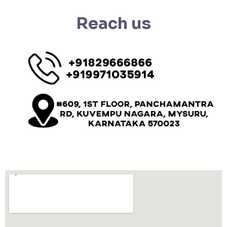
Reach us