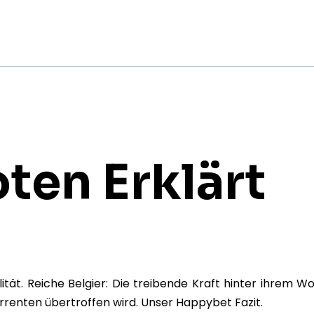
ten Erklärt
alität. Reiche Belgier: Die treibende Kraft hinter ihrem W
rrenten übertroffen wird. Unser Happybet Fazit.