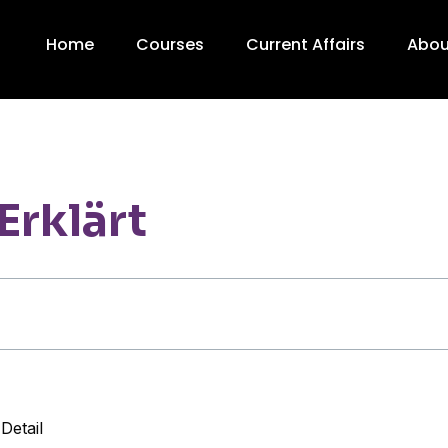
Home
Courses
Current Affairs
Abou
rklärt
Detail